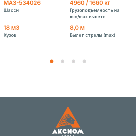
МАЗ-534026
4960 / 1660 кг
М
Шасси
Грузоподъемность на
min/max вылете
Ш
18 м3
8,0 м
Кузов
Вылет стрелы (max)
Д
1
2
3
4