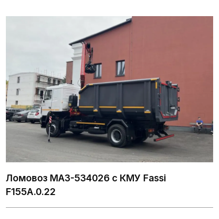
n
Ломовоз МАЗ-534026 с КМУ Fassi
F155A.0.22
L