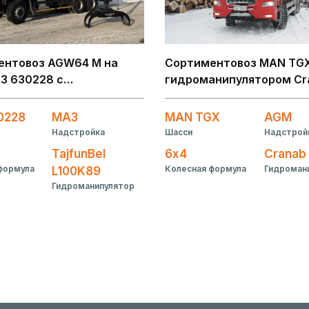
ентовоз AGW64 M на
Сортиментовоз МАN TGX
З 630228 с
гидроманипулятором Cr
нипулятором TajfunBel
TL12.2
9
0228
МАЗ
МАN TGX
AGM
Надстройка
Шасси
Надстрой
TajfunBel
6х4
Cranab 
формула
Колесная формула
Гидроман
L100K89
Гидроманипулятор