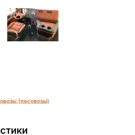
овозы (лесовозы)
истики