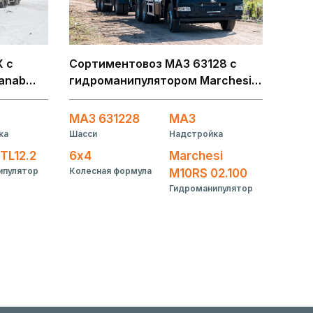
 с
Сортиментовоз МАЗ 63128 с
anab
гидроманипулятором Marchesi
M10RS 02.100
МАЗ 631228
МАЗ
ка
Шасси
Надстройка
TL12.2
6х4
Marchesi
ипулятор
Колесная формула
M10RS 02.100
Гидроманипулятор