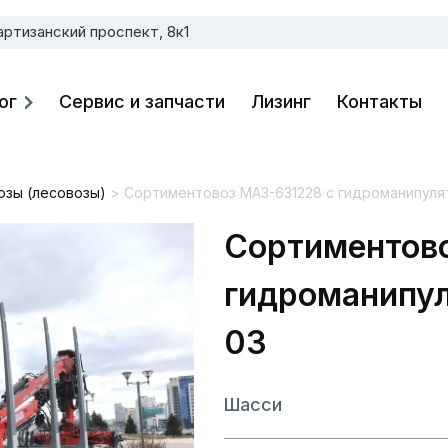
артизанский проспект, 8к1
ог
Сервис и запчасти
Лизинг
Контакты
зы (лесовозы)
>
Сортиментовоз МАЗ-631228 с гидроманипуля
Сортиментов
гидроманипу
03
Шасси