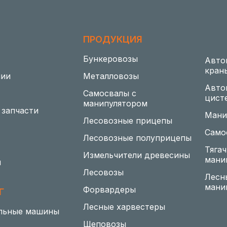
ПРОДУКЦИЯ
Бункеровозы
Авто
кран
нии
Металловозы
Авто
Самосвалы с
цист
манипулятором
 запчасти
Мани
Лесовозные прицепы
Само
Лесовозные полуприцепы
Тягач
Измельчители древесины
мани
ы
Лесовозы
Лесн
мани
Форвардеры
Г
Лесные харвестеры
льные машины
Щеповозы