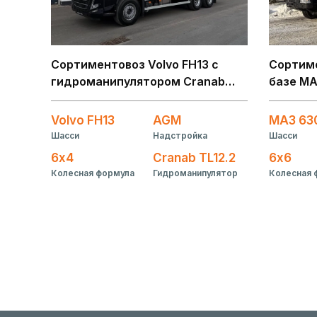
Сортиментовоз Volvo FH13 с
Сортим
гидроманипулятором Cranab
базе МА
TL12.2
гидрома
L100K8
Volvo FH13
AGM
МАЗ 63
Шасси
Надстройка
Шасси
6х4
Cranab TL12.2
6х6
Колесная формула
Гидроманипулятор
Колесная 