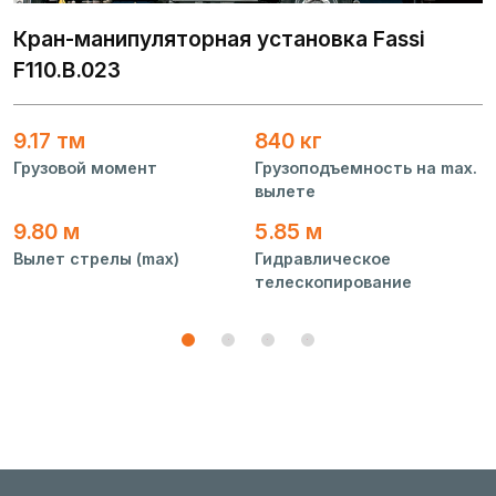
К
F
Кран-манипуляторная установка Fassi
F110.B.023
5
Г
9.17 тм
840 кг
Грузовой момент
Грузоподъемность на max.
.
вылете
8
В
9.80 м
5.85 м
Вылет стрелы (max)
Гидравлическое
телескопирование
1
2
3
4