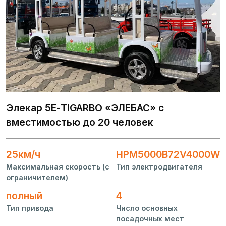
Элекар 5Е-TIGARBO «ЭЛЕБАС» с
Г
вместимостью до 20 человек
W
25км/ч
НРМ5000В72V4000W
М
о
Максимальная скорость (с
Тип электродвигателя
ограничителем)
полный
4
Т
Тип привода
Число основных
посадочных мест